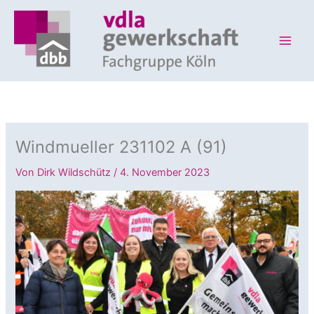
Zum
Inhalt
springen
Windmueller 231102 A (91)
Von
Dirk Wildschütz
/
4. November 2023